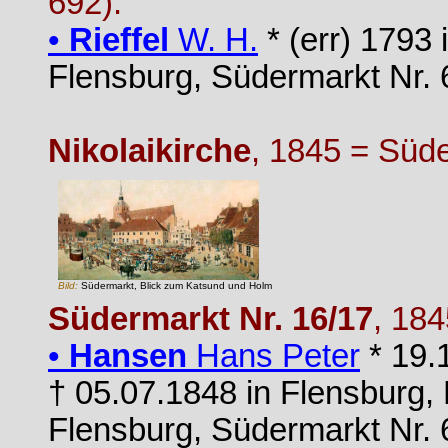
692).
•
Rieffel
W. H.
* (err) 1793 
Flensburg, Südermarkt Nr. 
Nikolaikirche
, 1845 = Süd
Bild:
Südermarkt, Blick zum Katsund und Holm
Südermarkt Nr. 16/17
, 18
•
Hansen
Hans Peter
* 19.
† 05.07.1848 in Flensburg,
Flensburg, Südermarkt Nr. 