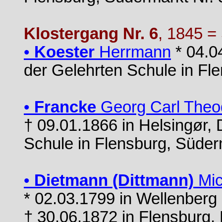
Klostergang Nr. 6
, 1845 =
•
Koester
Herrmann
* 04.04
der Gelehrten Schule in Fl
•
Francke
Georg Carl Theo
† 09.01.1866 in Helsingør, 
Schule in Flensburg, Süder
•
Dietmann (Dittmann)
Mic
* 02.03.1799 in Wellenberg 
† 30.06.1872 in Flensburg, 