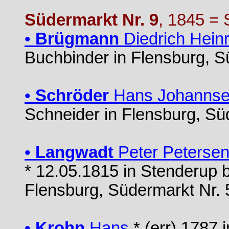
Südermarkt Nr. 9
, 1845 = 
•
Brügmann
Diedrich Heinr
Buchbinder in Flensburg, S
•
Schröder
Hans Johanns
Schneider in Flensburg, Sü
•
Langwadt
Peter Peterse
* 12.05.1815 in Stenderup b
Flensburg, Südermarkt Nr. 
•
Krohn
Hans
* (err) 1787