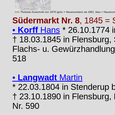
Bild:
Flurkarte Ausschnitt von 1876 (grün = Hausnummern ab 1881, blau = Hausnu
Südermarkt Nr. 8
, 1845 = 
•
Korff
Hans
* 26.10.1774 i
† 18.03.1845 in Flensburg, 
Flachs- u. Gewürzhandlung
518
•
Langwadt
Martin
* 22.03.1804 in Stenderup b
† 23.10.1890 in Flensburg,
Nr. 590