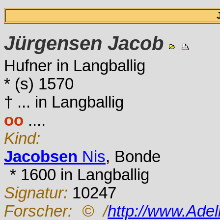
Jürgensen
Jacob
Hufner in Langballig
* (s) 1570
† ... in Langballig
oo
....
Kind:
Jacobsen
Nis
, Bonde
* 1600 in Langballig
Signatur:
10247
Forscher:
© /
http://www.Ade