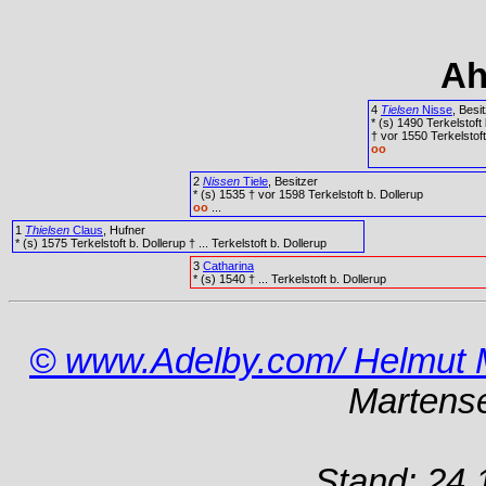
Ah
4
Tielsen
Nisse
, Besi
* (s) 1490 Terkelstoft
† vor 1550 Terkelstoft
oo
2
Nissen
Tiele
, Besitzer
* (s) 1535 † vor 1598 Terkelstoft b. Dollerup
oo
...
1
Thielsen
Claus
, Hufner
* (s) 1575 Terkelstoft b. Dollerup † ... Terkelstoft b. Dollerup
3
Catharina
* (s) 1540 † ... Terkelstoft b. Dollerup
© www.Adelby.com/ Helmut 
Martens
Stand: 24.