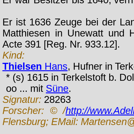
Er war Besitzer bis 1640, verh
Er ist 1636 Zeuge bei der L
Matthiesen in Unewatt und H
Acte 391 [Reg. Nr. 933.12].
Kind:
Thielsen
Hans
, Hufner in Terk
* (s) 1615 in Terkelstoft b. Do
oo ... mit
Süne
.
Signatur:
28263
Forscher:
© /
http://www.Ade
Flensburg; EMail: Martensen@